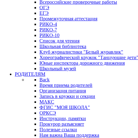
Всероссийские проверочные работы
ОГЭ
ЕГЭ
Промежуточная аттестация
РИКО-4
РИКО-7
РИКО-10
Список для чтения
Школьная библиотека
Клуб журналистики "Белый журавлик"
Хореографический кружок "Танцующие дети
Юные инспектора дорожного движения
Школьный музей
РОДИТЕЛЯМ
Back
Время приема родителей
Организация питания
Запись в кружки и секции
МАКС
ФГИС "МОЯ ШКОЛА"
ОРКСЭ
Инструкции, памятки
Прокурор разъясняет
Полезные ссылки
Нам важна Ваша поддержка