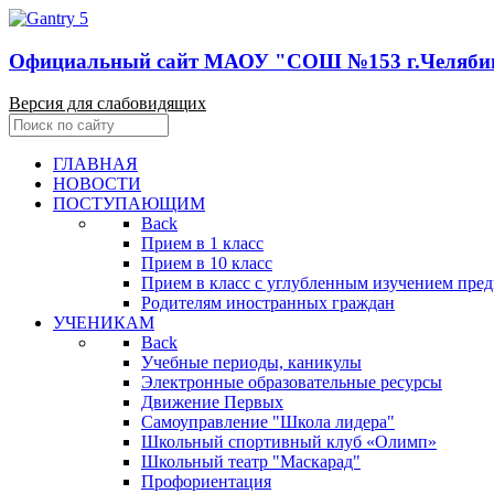
Официальный сайт МАОУ "СОШ №153 г.Челяби
Версия для слабовидящих
ГЛАВНАЯ
НОВОСТИ
ПОСТУПАЮЩИМ
Back
Прием в 1 класс
Прием в 10 класс
Прием в класс с углубленным изучением пре
Родителям иностранных граждан
УЧЕНИКАМ
Back
Учебные периоды, каникулы
Электронные образовательные ресурсы
Движение Первых
Самоуправление "Школа лидера"
Школьный спортивный клуб «Олимп»
Школьный театр "Маскарад"
Профориентация