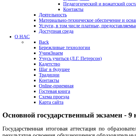
Педагогический и вожатский сост
Контакты
Деятельность
Материально-техническое обеспечение и осна
Услуги, в том числе платные, предоставляемы
Доступная среда
О НАС
Back
Бережливые технологии
УчимЗнаем
Учусь учиться (Л.Г. Петерсон)
Кадетство
Шаг в будущее
Традиции
Контакты
Online-приемная
Гостевая книга
Схема проезда
Карта сайта
Основной государственный экзамен - 9 
Государственная итоговая аттестация по образова
результатов освоения обучающимися образовательны