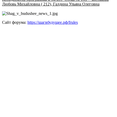
Любовь Михайловна ( 212), Галдина Ульяна Олеговна
Сайт форума:
https://шагвбудущее.рф/frules