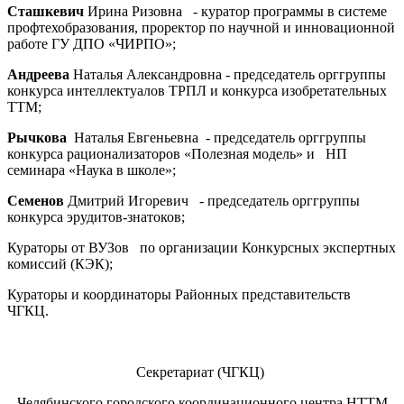
Сташкевич
Ирина Ризовна - куратор программы в системе
профтехобразования, проректор по научной и инновационной
работе ГУ ДПО «ЧИРПО»;
Андреева
Наталья Александровна - председатель орггруппы
конкурса интеллектуалов ТРПЛ и конкурса изобретательных
ТТМ;
Рычкова
Наталья Евгеньевна - председатель орггруппы
конкурса рационализаторов «Полезная модель» и НП
семинара «Наука в школе»;
Семенов
Дмитрий Игоревич - председатель орггруппы
конкурса эрудитов-знатоков;
Кураторы от ВУЗов по организации Конкурсных экспертных
комиссий (КЭК);
Кураторы и координаторы Районных представительств
ЧГКЦ.
Секретариат (ЧГКЦ)
Челябинского городского координационного центра НТТМ