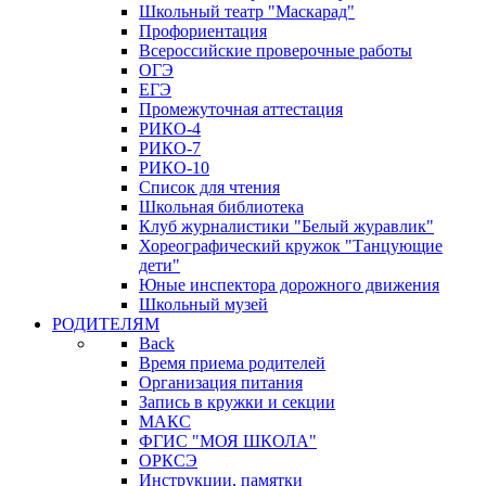
Школьный театр "Маскарад"
Профориентация
Всероссийские проверочные работы
ОГЭ
ЕГЭ
Промежуточная аттестация
РИКО-4
РИКО-7
РИКО-10
Список для чтения
Школьная библиотека
Клуб журналистики "Белый журавлик"
Хореографический кружок "Танцующие
дети"
Юные инспектора дорожного движения
Школьный музей
РОДИТЕЛЯМ
Back
Время приема родителей
Организация питания
Запись в кружки и секции
МАКС
ФГИС "МОЯ ШКОЛА"
ОРКСЭ
Инструкции, памятки