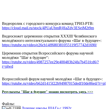
Видеоролик с городского конкурса команд ТРИЗ-РТВ:
https://cloud.mail.ru/stock/4PUaUbmRjHaZdv3ESeiM2t9m
Видеосюжет церемонии открытия XXXIII Челябинского
молодёжного интеллектуального форума «Шаг в будущее»:
https://rutube.ru/video/e26cb14ff680381055119f57742d1690/
Церемония открытия Всероссийского форума научной
молодёжи "Шаг в будущее":
https://rutube.ru/video/4987257ee29e400483b24fa7b451fcd6/?
r=plwd
Всероссийский форум научной молодёжи «Шаг в будущее»:
https://rutube.ru/video/b62d1415f22b94987015dedf10de86ed/?r=pl
Результаты "Шаг в будущее" можно посмотреть здесь >>>
Файлы:
Лучшие школы ШАГа с 1992г.