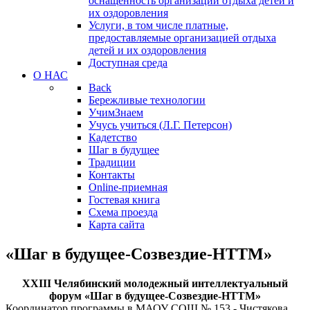
оснащенность организации отдыха детей и
их оздоровления
Услуги, в том числе платные,
предоставляемые организацией отдыха
детей и их оздоровления
Доступная среда
О НАС
Back
Бережливые технологии
УчимЗнаем
Учусь учиться (Л.Г. Петерсон)
Кадетство
Шаг в будущее
Традиции
Контакты
Online-приемная
Гостевая книга
Схема проезда
Карта сайта
«Шаг в будущее-Созвездие-НТТМ»
XXIII Челябинский молодежный интеллектуальный
форум «Шаг в будущее-Созвездие-НТТМ»
Координатор программы в МАОУ СОШ № 153 - Чистякова