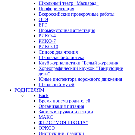
Школьный театр "Маскарад"
Профориентация
Всероссийские проверочные работы
ОГЭ
ЕГЭ
Промежуточная аттестация
РИКО-4
РИКО-7
РИКО-10
Список для чтения
Школьная библиотека
Клуб журналистики "Белый журавлик"
Хореографический кружок "Танцующие
дети"
Юные инспектора дорожного движения
Школьный музей
РОДИТЕЛЯМ
Back
Время приема родителей
Организация питания
Запись в кружки и секции
МАКС
ФГИС "МОЯ ШКОЛА"
ОРКСЭ
Инструкции, памятки