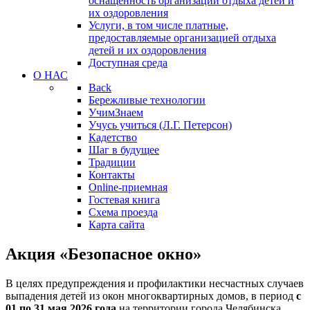
оснащенность организации отдыха детей и
их оздоровления
Услуги, в том числе платные,
предоставляемые организацией отдыха
детей и их оздоровления
Доступная среда
О НАС
Back
Бережливые технологии
УчимЗнаем
Учусь учиться (Л.Г. Петерсон)
Кадетство
Шаг в будущее
Традиции
Контакты
Online-приемная
Гостевая книга
Схема проезда
Карта сайта
Акция «Безопасное окно»
В целях предупреждения и профилактики несчастных случаев
выпадения детей из окон многоквартирных домов, в период
с
01 по 31 мая 2026 года
на территории города Челябинска